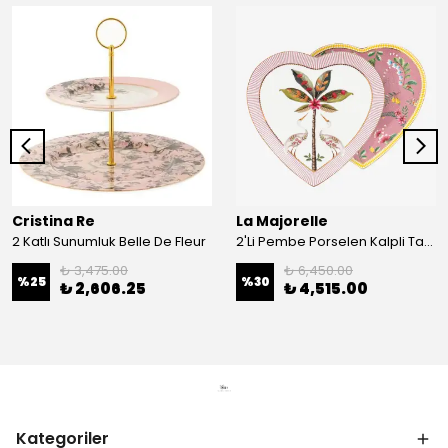
Cristina Re
La Majorelle
2 Katlı Sunumluk Belle De Fleur
2'Li Pembe Porselen Kalpli Tabak 21,5 Cm La Majorelle
₺ 3,475.00
₺ 6,450.00
%
25
%
30
₺ 2,606.25
₺ 4,515.00
Kategoriler