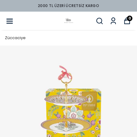
2000 TL ÜZERİ ÜCRETSİZ KARGO
0
Züccaciye