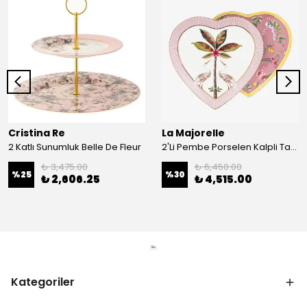
Cristina Re
La Majorelle
2 Katlı Sunumluk Belle De Fleur
2'Li Pembe Porselen Kalpli Tabak 21,5 Cm La Majorelle
₺ 3,475.00
₺ 6,450.00
%
25
%
30
₺ 2,606.25
₺ 4,515.00
Kategoriler