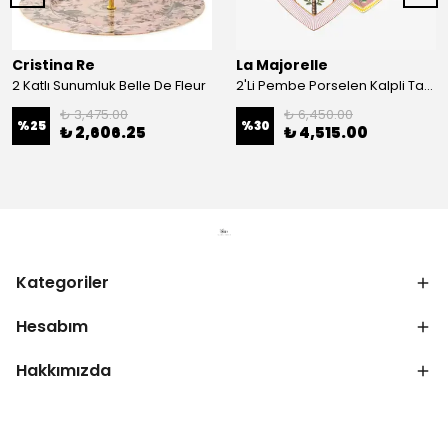
Cristina Re
La Majorelle
2 Katlı Sunumluk Belle De Fleur
2'Li Pembe Porselen Kalpli Tabak 21,5 Cm La Majorelle
₺ 3,475.00
₺ 6,450.00
%
25
%
30
₺ 2,606.25
₺ 4,515.00
Kategoriler
Hesabım
Hakkımızda