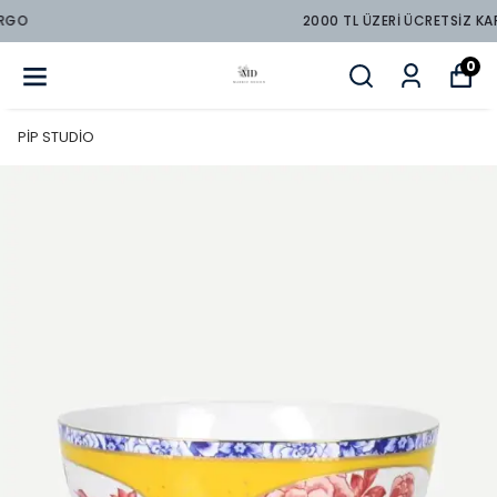
2000 TL ÜZERİ ÜCRETSİZ KARGO
0
PİP STUDİO