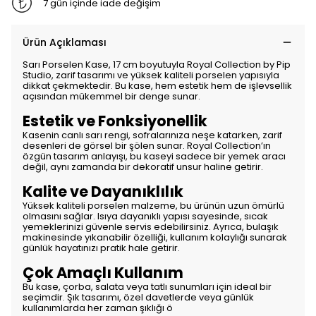
7 gün içinde iade değişim
Ürün Açıklaması
Sarı Porselen Kase, 17 cm boyutuyla Royal Collection by Pip
Studio, zarif tasarımı ve yüksek kaliteli porselen yapısıyla
dikkat çekmektedir. Bu kase, hem estetik hem de işlevsellik
açısından mükemmel bir denge sunar.
Estetik ve Fonksiyonellik
Kasenin canlı sarı rengi, sofralarınıza neşe katarken, zarif
desenleri de görsel bir şölen sunar. Royal Collection’ın
özgün tasarım anlayışı, bu kaseyi sadece bir yemek aracı
değil, aynı zamanda bir dekoratif unsur haline getirir.
Kalite ve Dayanıklılık
Yüksek kaliteli porselen malzeme, bu ürünün uzun ömürlü
olmasını sağlar. Isıya dayanıklı yapısı sayesinde, sıcak
yemeklerinizi güvenle servis edebilirsiniz. Ayrıca, bulaşık
makinesinde yıkanabilir özelliği, kullanım kolaylığı sunarak
günlük hayatınızı pratik hale getirir.
Çok Amaçlı Kullanım
Bu kase, çorba, salata veya tatlı sunumları için ideal bir
seçimdir. Şık tasarımı, özel davetlerde veya günlük
kullanımlarda her zaman şıklığı ö