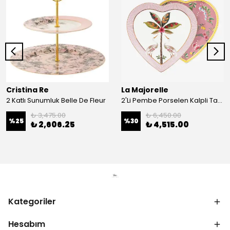
Cristina Re
La Majorelle
2 Katlı Sunumluk Belle De Fleur
2'Li Pembe Porselen Kalpli Tabak 21,5 Cm La Majorelle
₺ 3,475.00
₺ 6,450.00
%
25
%
30
₺ 2,606.25
₺ 4,515.00
Kategoriler
Hesabım