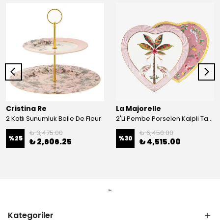
Cristina Re
La Majorelle
2 Katlı Sunumluk Belle De Fleur
2'Li Pembe Porselen Kalpli Tabak 21,5 Cm La Majorelle
₺ 3,475.00
₺ 6,450.00
%
25
%
30
₺ 2,606.25
₺ 4,515.00
Kategoriler