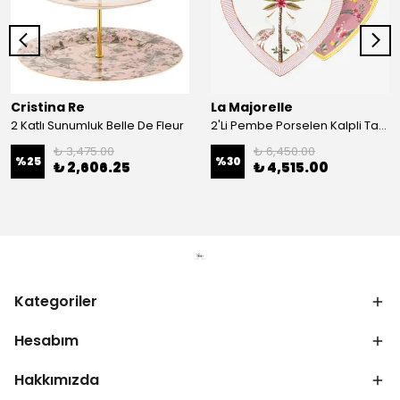
Cristina Re
La Majorelle
2 Katlı Sunumluk Belle De Fleur
2'Li Pembe Porselen Kalpli Tabak 21,5 Cm La Majorelle
₺ 3,475.00
₺ 6,450.00
%
25
%
30
₺ 2,606.25
₺ 4,515.00
Kategoriler
Hesabım
Hakkımızda