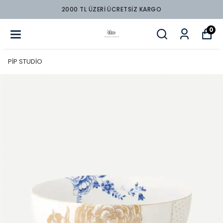
2000 TL ÜZERİ ÜCRETSİZ KARGO
0
PİP STUDİO