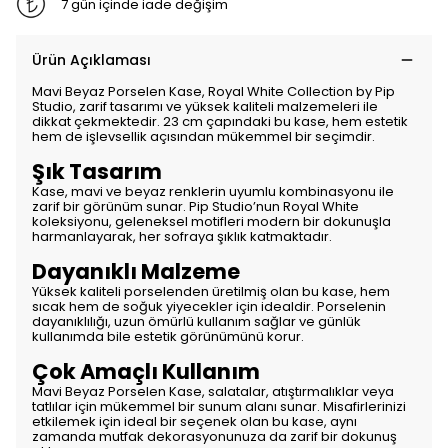
7 gün içinde iade değişim
Ürün Açıklaması
Mavi Beyaz Porselen Kase, Royal White Collection by Pip
Studio, zarif tasarımı ve yüksek kaliteli malzemeleri ile
dikkat çekmektedir. 23 cm çapındaki bu kase, hem estetik
hem de işlevsellik açısından mükemmel bir seçimdir.
Şık Tasarım
Kase, mavi ve beyaz renklerin uyumlu kombinasyonu ile
zarif bir görünüm sunar. Pip Studio’nun Royal White
koleksiyonu, geleneksel motifleri modern bir dokunuşla
harmanlayarak, her sofraya şıklık katmaktadır.
Dayanıklı Malzeme
Yüksek kaliteli porselenden üretilmiş olan bu kase, hem
sıcak hem de soğuk yiyecekler için idealdir. Porselenin
dayanıklılığı, uzun ömürlü kullanım sağlar ve günlük
kullanımda bile estetik görünümünü korur.
Çok Amaçlı Kullanım
Mavi Beyaz Porselen Kase, salatalar, atıştırmalıklar veya
tatlılar için mükemmel bir sunum alanı sunar. Misafirlerinizi
etkilemek için ideal bir seçenek olan bu kase, aynı
zamanda mutfak dekorasyonunuza da zarif bir dokunuş