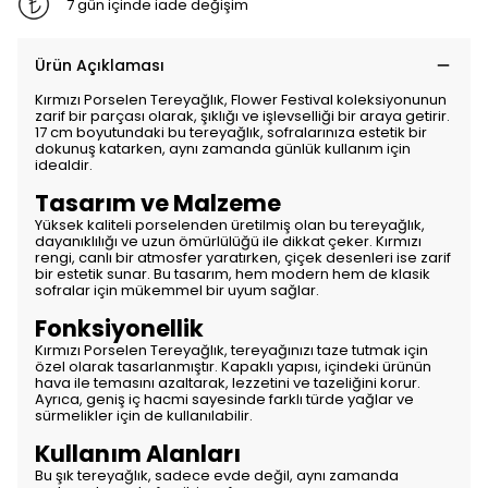
7 gün içinde iade değişim
Ürün Açıklaması
Kırmızı Porselen Tereyağlık, Flower Festival koleksiyonunun
zarif bir parçası olarak, şıklığı ve işlevselliği bir araya getirir.
17 cm boyutundaki bu tereyağlık, sofralarınıza estetik bir
dokunuş katarken, aynı zamanda günlük kullanım için
idealdir.
Tasarım ve Malzeme
Yüksek kaliteli porselenden üretilmiş olan bu tereyağlık,
dayanıklılığı ve uzun ömürlülüğü ile dikkat çeker. Kırmızı
rengi, canlı bir atmosfer yaratırken, çiçek desenleri ise zarif
bir estetik sunar. Bu tasarım, hem modern hem de klasik
sofralar için mükemmel bir uyum sağlar.
Fonksiyonellik
Kırmızı Porselen Tereyağlık, tereyağınızı taze tutmak için
özel olarak tasarlanmıştır. Kapaklı yapısı, içindeki ürünün
hava ile temasını azaltarak, lezzetini ve tazeliğini korur.
Ayrıca, geniş iç hacmi sayesinde farklı türde yağlar ve
sürmelikler için de kullanılabilir.
Kullanım Alanları
Bu şık tereyağlık, sadece evde değil, aynı zamanda