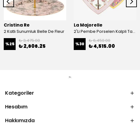
Cristina Re
La Majorelle
2 Katlı Sunumluk Belle De Fleur
2'Li Pembe Porselen Kalpli Tabak 21,5 Cm La Majorelle
₺ 3,475.00
₺ 6,450.00
%
25
%
30
₺ 2,606.25
₺ 4,515.00
Kategoriler
Hesabım
Hakkımızda