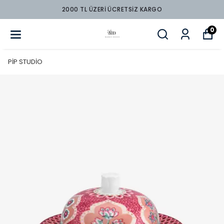
2000 TL ÜZERİ ÜCRETSİZ KARGO
0
PİP STUDİO