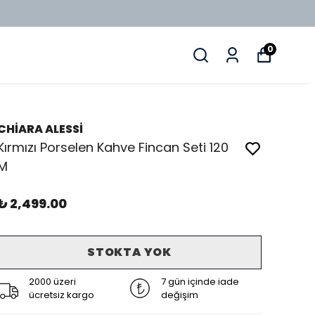
0
CHİARA ALESSİ
Kırmızı Porselen Kahve Fincan Seti 120
M
₺ 2,499.00
STOKTA YOK
2000 üzeri
7 gün içinde iade
ücretsiz kargo
değişim