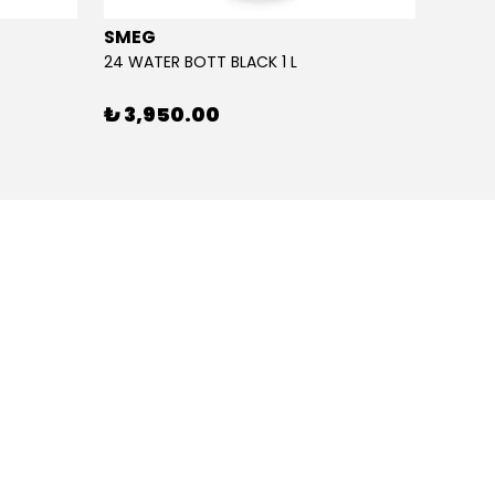
SMEG
SMEG
24 WATER BOTT BLACK 1 L
24 WAT
₺ 3,950.00
₺ 3,