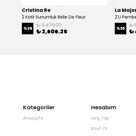
Cristina Re
La Major
Şal
2 Katlı Sunumluk Belle De Fleur
₺ 3,475.00
₺ 
%
25
%
30
₺ 2,606.25
₺ 
Kategoriler
Hesabım
Anasayfa
Giriş Yap
Kayıt Ol