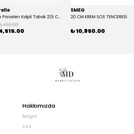
elle
SMEG
2'Li Pembe Porselen Kalpli Tabak 21,5 Cm La Majorelle
20 CM KREM SOS TENCERESİ
6,450.00
4,515.00
₺ 10,950.00
Hakkımızda
İletişim
S.S.S