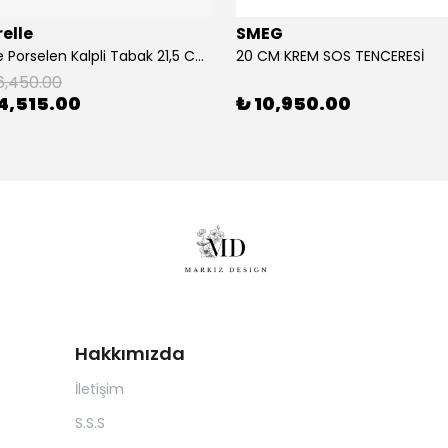
elle
SMEG
2'Li Pembe Porselen Kalpli Tabak 21,5 Cm La Majorelle
20 CM KREM SOS TENCERESİ
6,450.00
4,515.00
₺ 10,950.00
Hakkımızda
İletişim
S.S.S