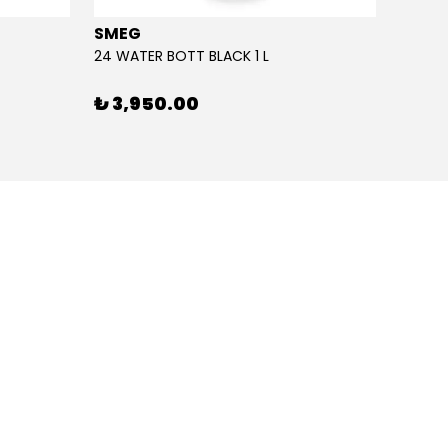
SMEG
SMEG
24 WATER BOTT BLACK 1 L
24 WAT
₺ 3,950.00
₺ 3,