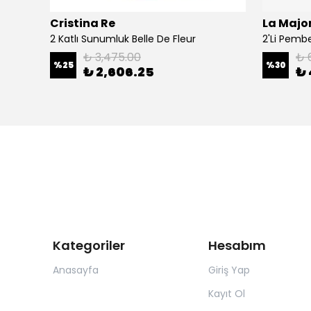
Cristina Re
La Major
Şal
2 Katlı Sunumluk Belle De Fleur
₺ 3,475.00
₺ 
%
25
%
30
₺ 2,606.25
₺ 
Kategoriler
Hesabım
Anasayfa
Giriş Yap
Kayıt Ol