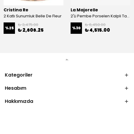
Cristina Re
La Majorelle
2 Katlı Sunumluk Belle De Fleur
2'Li Pembe Porselen Kalpli Tabak 21,5 Cm La Majorelle
₺ 3,475.00
₺ 6,450.00
%
25
%
30
₺ 2,606.25
₺ 4,515.00
Kategoriler
Hesabım
Hakkımızda