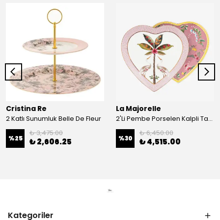
Cristina Re
La Majorelle
2 Katlı Sunumluk Belle De Fleur
2'Li Pembe Porselen Kalpli Tabak 21,5 Cm La Majorelle
₺ 3,475.00
₺ 6,450.00
%
25
%
30
₺ 2,606.25
₺ 4,515.00
Kategoriler