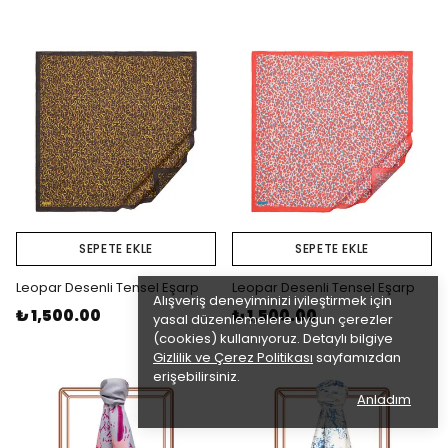
SEPETE EKLE
SEPETE EKLE
Leopar Desenli Tensel Eşarp
Leopar Desenli Tensel Eşarp
Alışveriş deneyiminizi iyileştirmek için
₺ 1,500.00
₺ 1,500.00
yasal düzenlemelere uygun çerezler
(cookies) kullanıyoruz. Detaylı bilgiye
Gizlilik ve Çerez Politikası
sayfamızdan
erişebilirsiniz.
Anladım