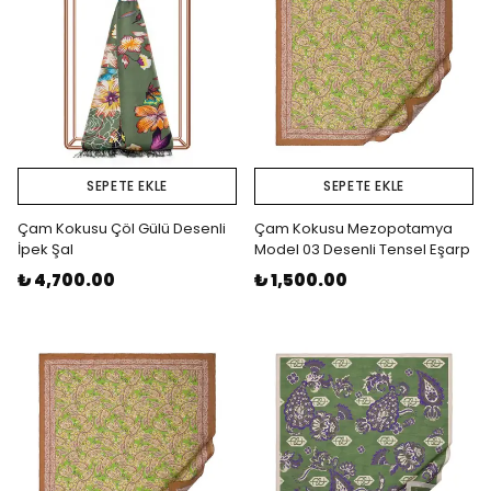
SEPETE EKLE
SEPETE EKLE
Çam Kokusu Çöl Gülü Desenli
Çam Kokusu Mezopotamya
İpek Şal
Model 03 Desenli Tensel Eşarp
₺ 4,700.00
₺ 1,500.00