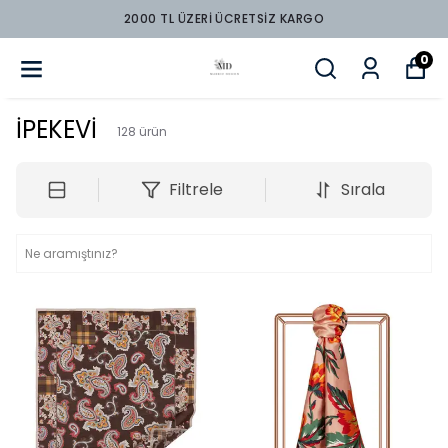
2000 TL ÜZERİ ÜCRETSİZ KARGO
0
İPEKEVİ
128
ürün
Filtrele
Sırala