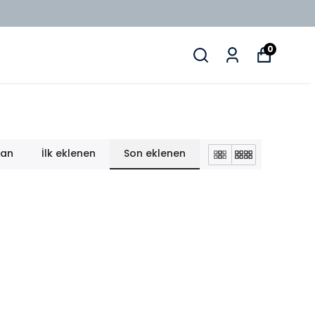
0
lan
İlk eklenen
Son eklenen