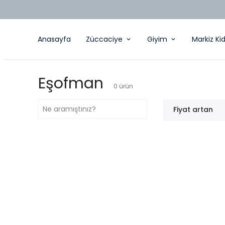
Anasayfa
Züccaciye
Giyim
Markiz Ki
Eşofman
0
ürün
Fiyat artan