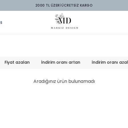
2000 TL ÜZERİ ÜCRETSİZ KARGO
ds
Fiyat azalan
İndirim oranı artan
İndirim oranı aza
Aradığınız ürün bulunamadı