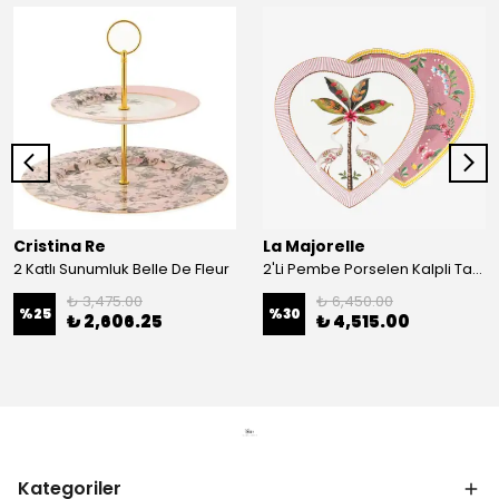
Cristina Re
La Majorelle
2 Katlı Sunumluk Belle De Fleur
2'Li Pembe Porselen Kalpli Tabak 21,5 Cm La Majorelle
₺ 3,475.00
₺ 6,450.00
%
25
%
30
₺ 2,606.25
₺ 4,515.00
Kategoriler