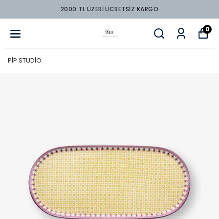
2000 TL ÜZERİ ÜCRETSİZ KARGO
0
PİP STUDİO