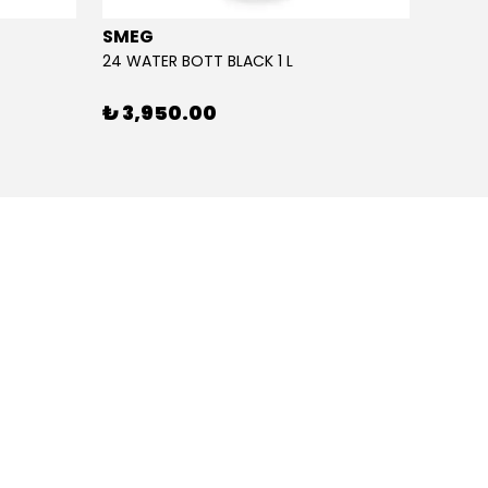
SMEG
SMEG
24 WATER BOTT BLACK 1 L
24 WAT
₺ 3,950.00
₺ 3,