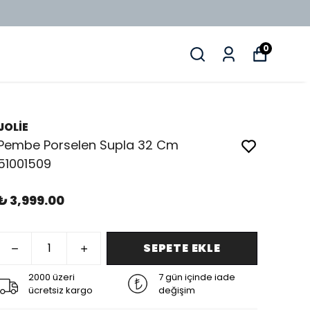
0
JOLİE
Pembe Porselen Supla 32 Cm
51001509
₺ 3,999.00
SEPETE EKLE
2000 üzeri
7 gün içinde iade
ücretsiz kargo
değişim