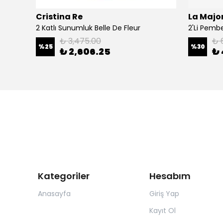
Cristina Re
La Major
Şal
2 Katlı Sunumluk Belle De Fleur
₺ 3,475.00
₺ 
%
25
%
30
₺ 2,606.25
₺ 
Kategoriler
Hesabım
Anasayfa
Giriş Yap
Kayıt Ol