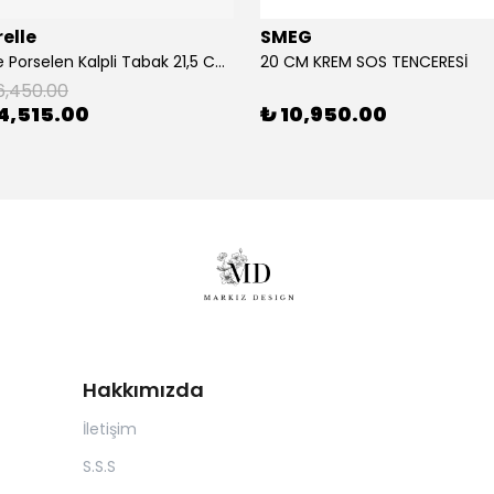
elle
SMEG
2'Li Pembe Porselen Kalpli Tabak 21,5 Cm La Majorelle
20 CM KREM SOS TENCERESİ
6,450.00
4,515.00
₺ 10,950.00
Hakkımızda
İletişim
S.S.S