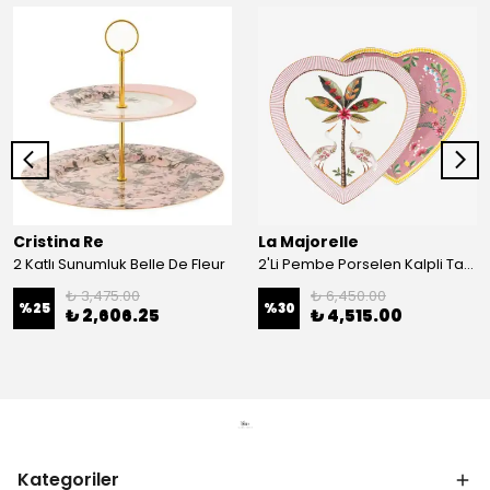
Cristina Re
La Majorelle
2 Katlı Sunumluk Belle De Fleur
2'Li Pembe Porselen Kalpli Tabak 21,5 Cm La Majorelle
₺ 3,475.00
₺ 6,450.00
%
25
%
30
₺ 2,606.25
₺ 4,515.00
Kategoriler